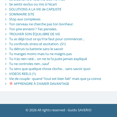
Se sentir exclus ou mis à l'écart
SOLUTIONS A LA VIE de CAPJUSTE
SOMMAIRE SITE
Stop aux complexes
Ton cerveau ne cherche pas ton bonheur.
Ton pire ennemi ? Tes pensées.
TROUVER SON ÉQUILIBRE DE VIE
Tu as déjà tout ce qu'il te faut pour commencer...
Tu confonds stress et excitation. (S1)
Tu détruis ta batterie sans le savoir
Tu manges moins mais tu ne maigris pas
Tu n’as rien raté… on ne te l’a juste jamais expliqué
Tu ne controles rien...sauf
Tu sens que quelque chose cloche… sans savoir quoi
VIDEOS REELS (1)
Vie de couple : quand “tout est bien fait” mais que ça coince
APPRENDRE À S’AIMER DAVANTAGE
© 2026 All rights reserved - Guido SAVERIO