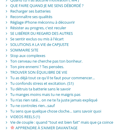
QUE FAIRE QUAND JE ME SENS DÉBORDÉ ?
Recharger ses batteries
Reconnaître ses qualités
Réglage iPhone méconnu à découvrir
Résister au progres, c'est reculer
SE LIBÉRER DU REGARD DES AUTRES
Se sentir exclus ou mis à l'écart
SOLUTIONS A LA VIE de CAPJUSTE
SOMMAIRE SITE
Stop aux complexes
Ton cerveau ne cherche pas ton bonheur.
Ton pire ennemi ? Tes pensées.
TROUVER SON ÉQUILIBRE DE VIE
Tu as déjà tout ce qu'il te faut pour commencer...
Tu confonds stress et excitation. (S1)
Tu détruis ta batterie sans le savoir
Tu manges moins mais tu ne maigris pas
Tu n’as rien raté… on ne te l’a juste jamais expliqué
Tu ne controles rien...sauf
Tu sens que quelque chose cloche… sans savoir quoi
VIDEOS REELS (1)
Vie de couple : quand “tout est bien fait” mais que ça coince
APPRENDRE À S’AIMER DAVANTAGE